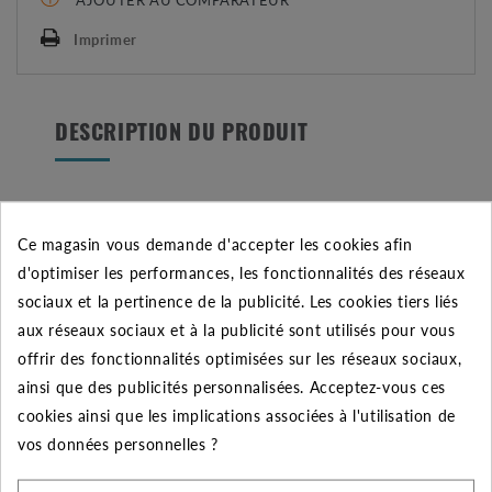
Imprimer
DESCRIPTION DU PRODUIT
Le produit :
Ce magasin vous demande d'accepter les cookies afin
-
Le coude LASCO (RB1306-010) 1 pouce MM est
d'optimiser les performances, les fonctionnalités des réseaux
un raccord de marque Rain Bird pour le montage
sociaux et la pertinence de la publicité. Les cookies tiers liés
d’électrovanne d’arrosage. Ce raccord en PVC de haute
aux réseaux sociaux et à la publicité sont utilisés pour vous
qualité permet la conception d’un collecteur ou appelé
offrir des fonctionnalités optimisées sur les réseaux sociaux,
clarinette afin de raccorder entre elles les
ainsi que des publicités personnalisées. Acceptez-vous ces
électrovannes. Cet accessoire de montage est
cookies ainsi que les implications associées à l'utilisation de
indispensable pour la connexion hydraulique de vos
vos données personnelles ?
électrovannes. L’encombrement très limité permet à
cet accessoire d’économisé l’espace dans les regards.