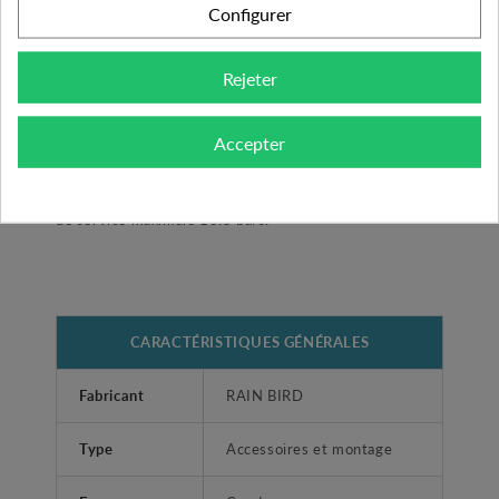
Configurer
Facile de manipulation il permet un montage et un
démontage simple. Ce té possède deux écrous libres
sur les parties femelle mais aussi un joint torique pour
Rejeter
une étanchéité parfaite. Ce raccord télescopique
dispose d'une partie femelle coulissante avec joint
Accepter
racleur permettant le remplacement d'une vanne en
toute simplicité. Les raccords LASCO ont pour pression
de service maximale 10.5 bars.
CARACTÉRISTIQUES GÉNÉRALES
Fabricant
RAIN BIRD
Type
Accessoires et montage