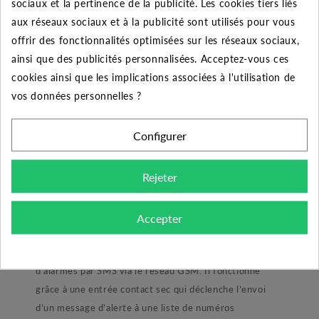
sociaux et la pertinence de la publicité. Les cookies tiers liés
Quantité
Remise
Vous économisez
aux réseaux sociaux et à la publicité sont utilisés pour vous
offrir des fonctionnalités optimisées sur les réseaux sociaux,
5
2%
Jusqu'à
52,65 €
ainsi que des publicités personnalisées. Acceptez-vous ces
10
5%
Jusqu'à
263,25 €
cookies ainsi que les implications associées à l'utilisation de
vos données personnelles ?
50
10%
Jusqu'à
2 632,50 €
Configurer
Rejeter
DESCRIPTION DU PRODUIT
Accepter
Le produit :
Le coffret CA GSM de Calpeda permet la transmission
d’alarmes par SMS via le réseau GSM. Il fonctionne
grâce à une entrée contact sec qui déclenche l’envoi
d’un message d’alerte à une liste de numéros