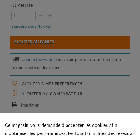
QUANTITÉ
Expédié sous 48-72h
AJOUTER AU PANIER
Connectez-vous
pour avoir plus d'information sur le
délai exacte de livraison
AJOUTER À MES PRÉFÉRENCES
AJOUTER AU COMPARATEUR
Imprimer
Ce magasin vous demande d'accepter les cookies afin
REMISE SUR LA QUANTITÉ
d'optimiser les performances, les fonctionnalités des réseaux
Appliquée dans le panier