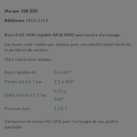
RAIN BIRD
Marque
Référence
1810-3103
Buse 8 HE-VAN réglable RAIN BIRD pour tuyère d'arrosage.
Les buses sont codées par couleur pour une identification facile de
la portée et du secteur.
filtre fourni avec la buse.
Buse réglable de
0 à 360 °
Portée (m) à 1,7 bar
2,1 à 360°
0,25 à
Débit (m3/h) à 1,7 bar
360°
Pression (bar)
1 à 2,1
Découvrez les buses HE-VAN pour l'arrosage de vos jardins
paysagés.