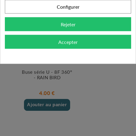
Configurer
Rejeter
Accepter
Buse série U - 8F 360°
- RAIN BIRD
4.00 €
Ajouter au panier