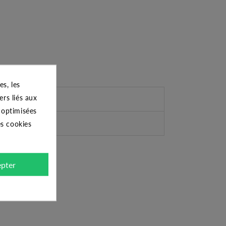
s, les
ers liés aux
s optimisées
es cookies
pter