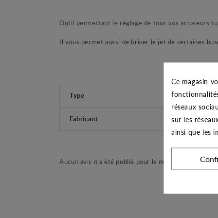
Outil permettant le réglage de tous vos arroseurs 
Il vous permet aussi de briser le jet de certaines bu
Ce magasin vo
fonctionnalité
Type
réseaux sociau
Fabricant
sur les réseau
ainsi que les 
Conf
Aucun avis n'a été publié pour le moment.