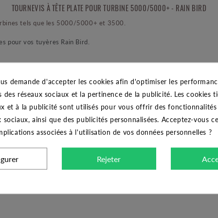
TOURNEVIS À TÊTE PLATE POUR TURBINE 5000/5000+ - RAIN BIRD
turbines tels que les 5000/5000+ et 3500.
ses pour vos tuyères Rain Bird.
us demande d'accepter les cookies afin d'optimiser les performance
s des réseaux sociaux et la pertinence de la publicité. Les cookies ti
Accessoires et montage
x et à la publicité sont utilisés pour vous offrir des fonctionnalité
RAIN BIRD
x sociaux, ainsi que des publicités personnalisées. Acceptez-vous c
implications associées à l'utilisation de vos données personnelles ?
igurer
Rejeter
Acce