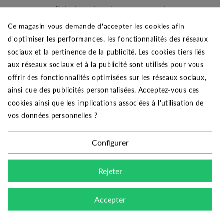
pompage. Cet interrupteur de niveau convient
parfaitement pour les installations de de pompages en
Ce magasin vous demande d'accepter les cookies afin
vidange uniquement. Il assure plusieurs fonctions
d'optimiser les performances, les fonctionnalités des réseaux
comme la mise en fonctionnement et l’arrêt d’une
sociaux et la pertinence de la publicité. Les cookies tiers liés
pompe, la fonction d’alarme, la coupure en cas de
aux réseaux sociaux et à la publicité sont utilisés pour vous
manque d’eau. Ce flotteur commande un seul appareil.
offrir des fonctionnalités optimisées sur les réseaux sociaux,
Cet interrupteur ou et ferme de circuit d’alimentation,
ainsi que des publicités personnalisées. Acceptez-vous ces
soit en direct, soit par l’intermédiaire d’un relais. Son
cookies ainsi que les implications associées à l'utilisation de
corps en polypropylène copolymère le rend très
vos données personnelles ?
résistant et totalement étanche (IP 68). Aussi, il permet
une coupure de 8 Ampères à 250 Volts maximum.
Configurer
Résistant à une température jusqu’à 85°C et une
pression pouvant atteindre 5 bars, le flotteur s’adapte à
Rejeter
la plupart des applications. Disposant d’un angle
différentiel où aussi appelé débattement de 110° ce
Accepter
flotteur s’adapte à n’importe quelle utilisation.
Seul appareil doté d'un angle différentiel supérieur à