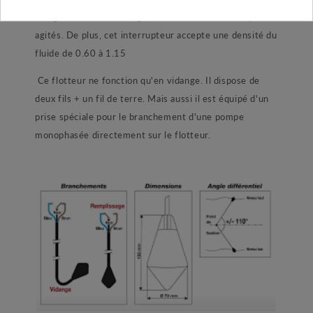
90° garantissant une régulation même dans les liquides
agités. De plus, cet interrupteur accepte une densité du
fluide de 0.60 à 1.15
Ce flotteur ne fonction qu'en vidange. Il dispose de
deux fils + un fil de terre. Mais aussi il est équipé d'un
prise spéciale pour le branchement d'une pompe
monophasée directement sur le flotteur.