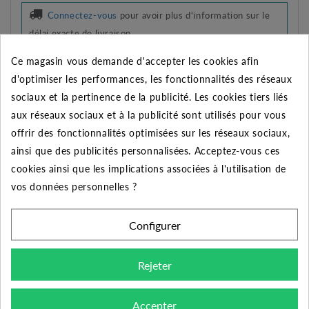
Connectez-vous
pour avoir plus d'information sur le
délai exacte de livraison
Ce magasin vous demande d'accepter les cookies afin
AJOUTER À MES PRÉFÉRENCES
d'optimiser les performances, les fonctionnalités des réseaux
AJOUTER AU COMPARATEUR
sociaux et la pertinence de la publicité. Les cookies tiers liés
aux réseaux sociaux et à la publicité sont utilisés pour vous
Imprimer
offrir des fonctionnalités optimisées sur les réseaux sociaux,
ainsi que des publicités personnalisées. Acceptez-vous ces
REMISE SUR LA QUANTITÉ
cookies ainsi que les implications associées à l'utilisation de
Appliquée dans le panier
vos données personnelles ?
Quantité
Remise
Vous économisez
Configurer
5
2%
Jusqu'à
0,88 €
10
5%
Jusqu'à
4,41 €
Rejeter
50
10%
Jusqu'à
44,10 €
Accepter