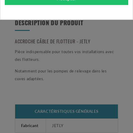
DESCRIPTION DU PRODUIT
ACCROCHE CÂBLE DE FLOTTEUR - JETLY
Pièce indispensable pour toutes vos installations avec
des flotteurs.
Notamment pour les pompes de relevage dans les
cuves adaptées.
CARACTÉRISTIQUES GÉNÉRALES
Fabricant
JETLY