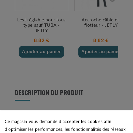
Lest réglable pour tous
Accroche câble de
type sauf TUBA -
flotteur - JETLY
JETLY
8.82 €
8.82 €
Ajouter au panier
Ajouter au panier
DESCRIPTION DU PRODUIT
Découvrez le flotteur BIP STOP V équipé de 0,5
mètres de câble néoprène pour votre installation de
Ce magasin vous demande d'accepter les cookies afin
pompage. Cet interrupteur de niveau convient
d'optimiser les performances, les fonctionnalités des réseaux