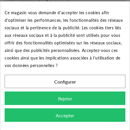
Appliquée dans le panier
Ce magasin vous demande d'accepter les cookies afin
Quantité
Remise
Vous économisez
d'optimiser les performances, les fonctionnalités des réseaux
sociaux et la pertinence de la publicité. Les cookies tiers liés
5
2%
Jusqu'à
0,76 €
aux réseaux sociaux et à la publicité sont utilisés pour vous
10
5%
Jusqu'à
3,79 €
offrir des fonctionnalités optimisées sur les réseaux sociaux,
ainsi que des publicités personnalisées. Acceptez-vous ces
50
10%
Jusqu'à
37,85 €
cookies ainsi que les implications associées à l'utilisation de
vos données personnelles ?
Configurer
DESCRIPTION DU PRODUIT
Rejeter
Découvrez la meilleure qualité des raccords PVC à
coller avec cette union 3 pièces 50x1"1/2 femelle
Accepter
sur le raccordement à coller. Un raccord performant
prévue pour les installations sous pression comme