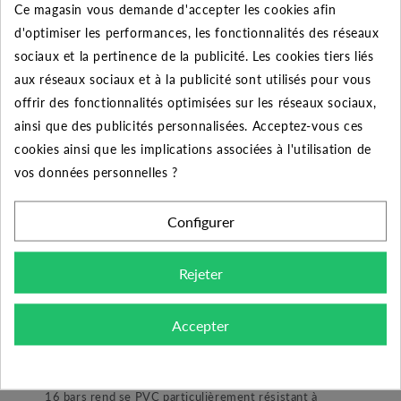
Ce magasin vous demande d'accepter les cookies afin
Quantité
Remise
Vous économisez
d'optimiser les performances, les fonctionnalités des réseaux
5
2%
Jusqu'à
0,20 €
sociaux et la pertinence de la publicité. Les cookies tiers liés
aux réseaux sociaux et à la publicité sont utilisés pour vous
10
5%
Jusqu'à
1,01 €
offrir des fonctionnalités optimisées sur les réseaux sociaux,
50
10%
Jusqu'à
10,10 €
ainsi que des publicités personnalisées. Acceptez-vous ces
cookies ainsi que les implications associées à l'utilisation de
vos données personnelles ?
Configurer
DESCRIPTION DU PRODUIT
Rejeter
Découvrez la meilleure qualité des raccords PVC à
coller avec ce Té 50x50x50 femelle sur les trois
Accepter
raccordements. Un raccord performant prévue pour les
installations sous pression comme votre piscine ou
encore une installation de pompage. Sa pression utile de
16 bars rend se PVC particulièrement résistant à