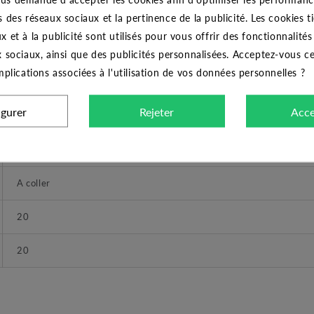
CARACTÉRISTIQUES GÉNÉRALES
s des réseaux sociaux et la pertinence de la publicité. Les cookies ti
x et à la publicité sont utilisés pour vous offrir des fonctionnalité
CODITAL
x sociaux, ainsi que des publicités personnalisées. Acceptez-vous c
implications associées à l'utilisation de vos données personnelles ?
Té PVC coller 20x20x20
igurer
Rejeter
Acce
Té
16 bars
A coller
20
20