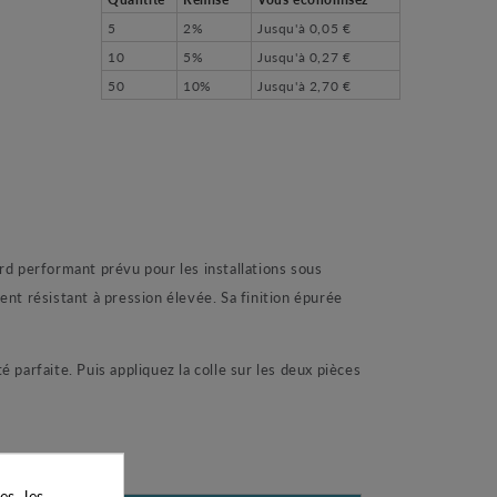
5
2%
Jusqu'à
0,05 €
10
5%
Jusqu'à
0,27 €
50
10%
Jusqu'à
2,70 €
rd performant prévu pour les installations sous
nt résistant à pression élevée. Sa finition épurée
 parfaite. Puis appliquez la colle sur les deux pièces
s, les