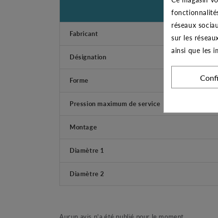
fonctionnalité
réseaux sociau
Fabricant
sur les réseau
ainsi que les 
Désignation
Conf
Forme
Pression maximum de service
Montage
Diamètre 1
Diamètre 2
Aucun avis n'a été publié pour le moment.