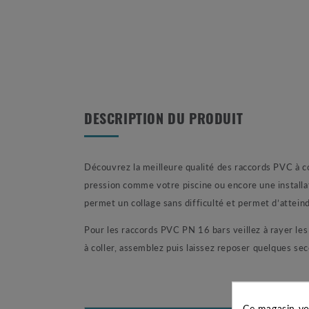
DESCRIPTION DU PRODUIT
Découvrez la meilleure qualité des raccords PVC à c
pression comme votre piscine ou encore une installat
permet un collage sans difficulté et permet d’atteind
Pour les raccords PVC PN 16 bars veillez à rayer les 
à coller, assemblez puis laissez reposer quelques se
Ce magasin vo