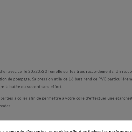
oller avec ce Té 20x20x20 femelle sur les trois raccordements. Un racco
ion de pompage. Sa pression utile de 16 bars rend ce PVC particulièreme
re la butée du raccord sans effort.
parties à coller afin de permettre à votre colle d’effectuer une étanchéité
condes.
us demande d'accepter les cookies afin d'optimiser les performance