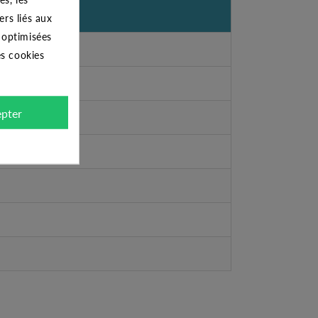
ers liés aux
s optimisées
es cookies
pter