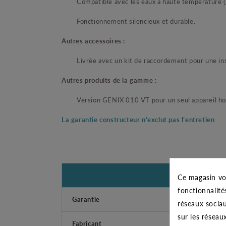
Compatible avec les eaux à haute température (
Fonctionnement silencieux et durable.
Autres accessoires :
Livrée avec un kit de raccordement pour une ins
Autres produits de la gamme :
Version GENIX 010 VT pour un seul appareil h
La garantie constructeur n’exclut pas l’entretien
Ce magasin vo
fonctionnalité
Garantie
réseaux sociau
sur les réseau
Fabricant