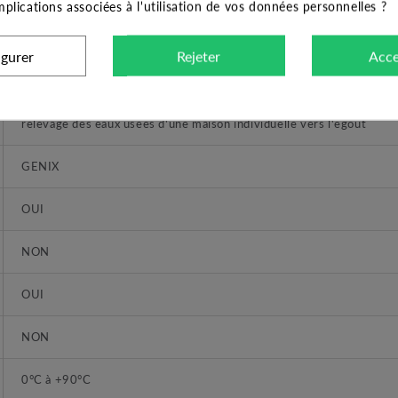
implications associées à l'utilisation de vos données personnelles ?
GENIX 030 VT
igurer
Rejeter
Acce
Eaux usées domestiques
relevage des eaux usées d'une maison individuelle vers l'égout
GENIX
OUI
NON
OUI
NON
0°C à +90°C