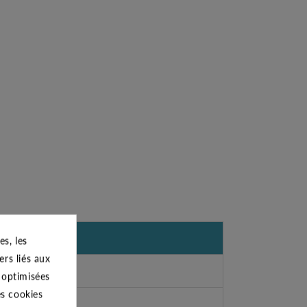
s, les
ers liés aux
s optimisées
es cookies