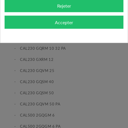
- Tous les produits de la gamme CAL230 et CAL500
Rejeter
parmi lesquels :
Accepter
- CAL230 GXRM 10
- CAL230 GQRM 10
- CAL230 GQRM 10 32 PA
- CAL230 GXRM 12
- CAL230 GQVM 25
- CAL230 GQSM 40
- CAL230 GQSM 50
- CAL230 GQVM 50 PA
- CAL500 2GQGM 6
- CAL500 2GQGM 6 PA