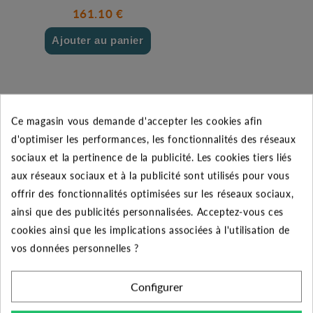
161.10 €
Ajouter au panier
Ce magasin vous demande d'accepter les cookies afin
d'optimiser les performances, les fonctionnalités des réseaux
DESCRIPTION DU PRODUIT
sociaux et la pertinence de la publicité. Les cookies tiers liés
aux réseaux sociaux et à la publicité sont utilisés pour vous
Le produit :
offrir des fonctionnalités optimisées sur les réseaux sociaux,
ainsi que des publicités personnalisées. Acceptez-vous ces
Le couvercle seul peut être remplacé sur votre station
cookies ainsi que les implications associées à l'utilisation de
de relevage. Le modèle CVS 230 est destiné aux cuves
vos données personnelles ?
CAL230 et Califosse de Calpeda. De dimension 44,5 x
54,5 cm, il est fermé en toute sécurité par quatre vis.
Configurer
Convient aux produits :