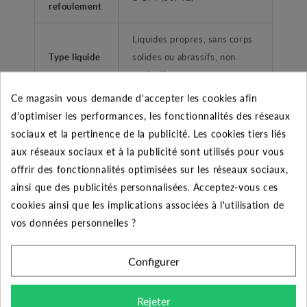
refoulement
Liquides propres, sans corps
Type liquide
solides ou abrassifs, non
agréssifs.
Ce magasin vous demande d'accepter les cookies afin
Application
Groupe de surpression
d'optimiser les performances, les fonctionnalités des réseaux
sociaux et la pertinence de la publicité. Les cookies tiers liés
Type de
Femelle taraudé
aux réseaux sociaux et à la publicité sont utilisés pour vous
refoulement
offrir des fonctionnalités optimisées sur les réseaux sociaux,
ainsi que des publicités personnalisées. Acceptez-vous ces
Plage de
cookies ainsi que les implications associées à l'utilisation de
température
-15°C à +110°C
vos données personnelles ?
liquide
Température
Configurer
ambiante
+40°C
maximum
Rejeter