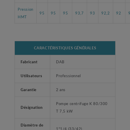
Pression
95
95
95
93,7
93
92,2
92
HMT
CARACTÉRISTIQUES GÉNÉRALES
Fabricant
DAB
Utilisateurs
Professionnel
Garantie
2 ans
Pompe centrifuge K 80/300
Désignation
T 7,5 kW
Diamètre de
1"1/4 (33/42)