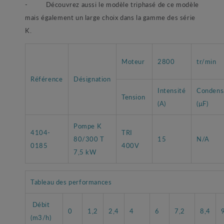
- Découvrez aussi le modèle triphasé de ce modèle
mais également un large choix dans la gamme des série
K.
Moteur
2800
tr/min
Référence
Désignation
Intensité
Condens
Tension
(A)
(µF)
Pompe K
4104-
TRI
80/300 T
15
N/A
0185
400V
7,5 kW
Tableau des performances
Débit
0
1,2
2,4
4
6
7,2
8,4
(m3/h)