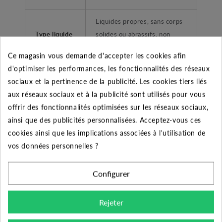
Liquides propres, sans corps
Type liquide
solides ou abrassifs, non
agréssifs.
Ce magasin vous demande d'accepter les cookies afin
d'optimiser les performances, les fonctionnalités des réseaux
Application
Groupe de surpression
sociaux et la pertinence de la publicité. Les cookies tiers liés
aux réseaux sociaux et à la publicité sont utilisés pour vous
Type de
Femelle taraudé
offrir des fonctionnalités optimisées sur les réseaux sociaux,
refoulement
ainsi que des publicités personnalisées. Acceptez-vous ces
Plage de
cookies ainsi que les implications associées à l'utilisation de
température
-10°C à +50°C
vos données personnelles ?
liquide
Configurer
Température
ambiante
+40°C
Rejeter
maximum