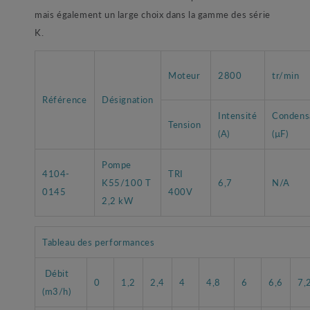
mais également un large choix dans la gamme des série
K.
Moteur
2800
tr/min
Référence
Désignation
Intensité
Condens
Tension
(A)
(µF)
Pompe
4104-
TRI
K55/100 T
6,7
N/A
0145
400V
2,2 kW
Tableau des performances
Débit
0
1,2
2,4
4
4,8
6
6,6
7,
(m3/h)