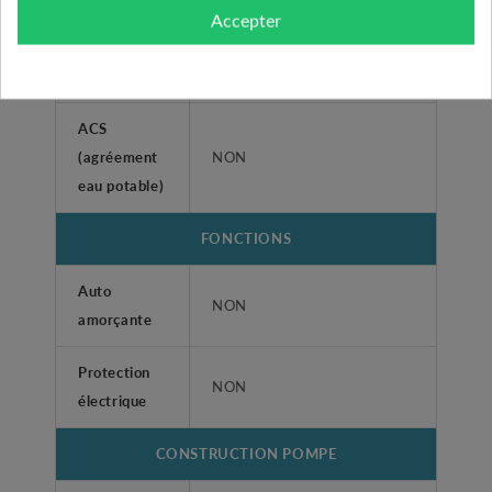
Accepter
Pression
maximum de
10 bars
service
ACS
(agréement
NON
eau potable)
FONCTIONS
Auto
NON
amorçante
Protection
NON
électrique
CONSTRUCTION POMPE