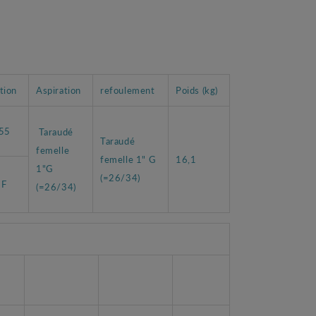
tion
Aspiration
refoulement
Poids (kg)
-55
Taraudé
Taraudé
femelle
femelle 1" G
16,1
1"G
(=26/34)
 F
(=26/34)