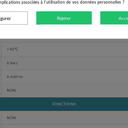
implications associées à l'utilisation de vos données personnelles ?
Groupe de surpression
igurer
Rejeter
Acce
Femelle taraudé
-10°C à +50°C
+40°C
6 bars
6 mètres
NON
FONCTIONS
NON