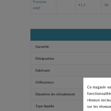
Pression
41,5
38
HMT
Garantie
Désignation
Fabricant
Utilisateurs
Ce magasin vo
fonctionnalité
Diamètre de refoulement
réseaux sociau
Type liquide
sur les réseau