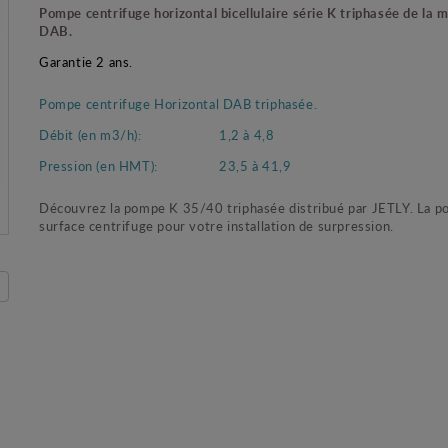
Pompe centrifuge horizontal bicellulaire série K triphasée de la 
DAB.
Garantie 2 ans.
Pompe centrifuge Horizontal DAB triphasée.
Débit (en m3/h):
1,2 à 4,8
Pression (en HMT):
23,5 à 41,9
Découvrez la pompe K 35/40 triphasée distribué par JETLY. La 
surface centrifuge pour votre installation de surpression.