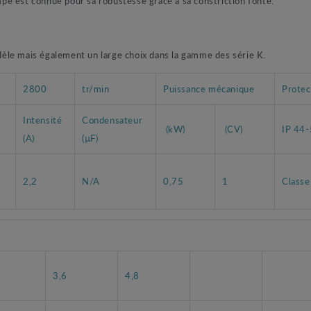
e est connue pour sa robustesse grâce à sa constriction fonte.
èle mais également un large choix dans la gamme des série K.
2800
tr/min
Puissance mécanique
Protec
Intensité
Condensateur
(kW)
(CV)
IP 44
(A)
(µF)
2,2
N/A
0,75
1
Classe
3,6
4,8