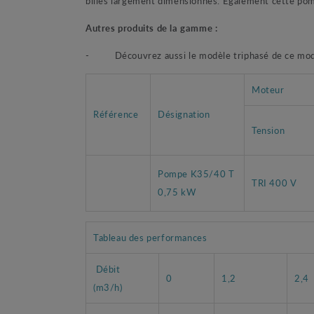
billes largement dimensionnés. Egalement cette pomp
Autres produits de la gamme :
-
Découvrez aussi le modèle triphasé de ce mod
Moteur
Référence
Désignation
Tension
Pompe K35/40 T
TRI 400 V
0,75 kW
Tableau des performances
Débit
0
1,2
2,4
(m3/h)