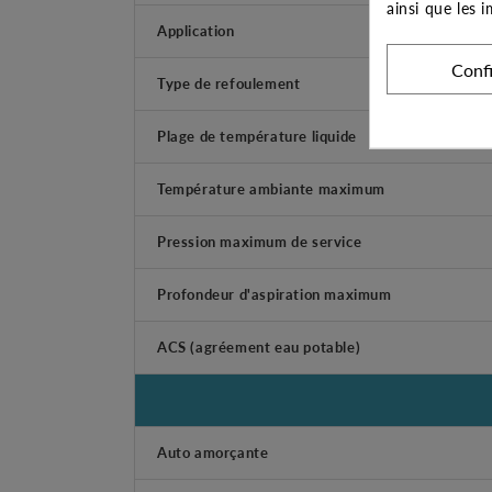
ainsi que les 
Application
Conf
Type de refoulement
Plage de température liquide
Température ambiante maximum
Pression maximum de service
Profondeur d'aspiration maximum
ACS (agréement eau potable)
Auto amorçante