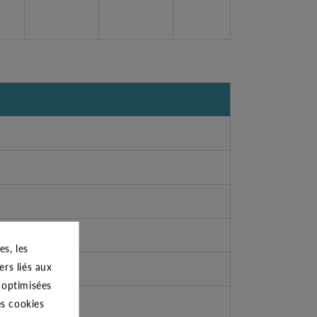
s, les
ers liés aux
s optimisées
es cookies