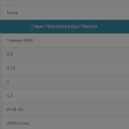
Fermé
CARACTÉRISTIQUES ÉLECTRIQUES
Triphasé 400V
2.2
0.75
1
1.2
IP 44-55
2800 tr/min