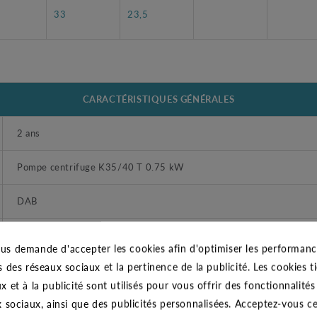
33
23,5
CARACTÉRISTIQUES GÉNÉRALES
2 ans
Pompe centrifuge K35/40 T 0.75 kW
DAB
Domestique et Professionnel
us demande d'accepter les cookies afin d'optimiser les performance
s des réseaux sociaux et la pertinence de la publicité. Les cookies ti
1" ( 26/34)
x et à la publicité sont utilisés pour vous offrir des fonctionnalité
Liquides propres, sans corps solides ou abrasifs, non agressifs.
x sociaux, ainsi que des publicités personnalisées. Acceptez-vous c