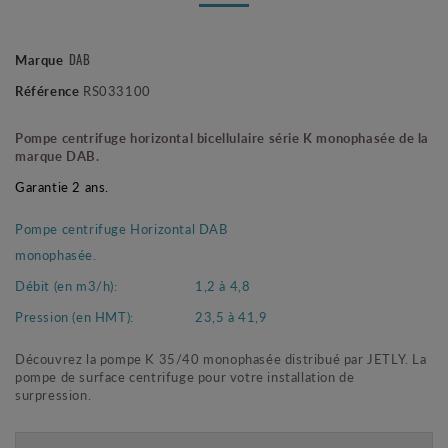
DAB
Marque
Référence
RS033100
Pompe centrifuge horizontal bicellulaire série K monophasée de la
marque DAB.
Garantie 2 ans.
Pompe centrifuge Horizontal DAB
monophasée.
Débit (en m3/h):
1,2 à 4,8
Pression (en HMT):
23,5 à 41,9
Découvrez la pompe K 35/40 monophasée distribué par JETLY. La
pompe de surface centrifuge pour votre installation de
surpression.