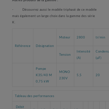
-
Découvrez aussi le modèle triphasé de ce modèle
mais également un large choix dans la gamme des série
K.
Moteur
2800
tr/min
Référence
Désignation
Intensité
Condens
Tension
(A)
(µF)
Pompe
MONO
K35/40 M
5,5
20
230V
0,75 kW
Tableau des performances
Débit