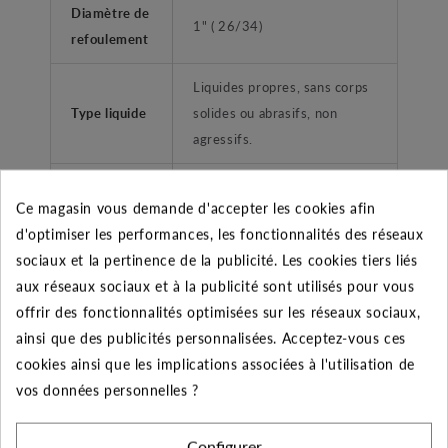
Diamètre de
1" ( 26/34)
refoulement
Liquides propres, sans corps
Type liquide
solides ou abrasifs, non
agressifs.
Application
Groupe de surpression
Ce magasin vous demande d'accepter les cookies afin
d'optimiser les performances, les fonctionnalités des réseaux
Type de
Femelle taraudé
sociaux et la pertinence de la publicité. Les cookies tiers liés
refoulement
aux réseaux sociaux et à la publicité sont utilisés pour vous
Plage de
offrir des fonctionnalités optimisées sur les réseaux sociaux,
température
-10°C à +50°C
ainsi que des publicités personnalisées. Acceptez-vous ces
liquide
cookies ainsi que les implications associées à l'utilisation de
vos données personnelles ?
Température
ambiante
+40°C
Configurer