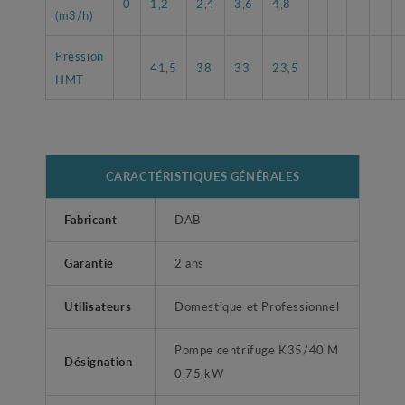
0
1,2
2,4
3,6
4,8
(m3/h)
Pression
41,5
38
33
23,5
HMT
CARACTÉRISTIQUES GÉNÉRALES
Fabricant
DAB
Garantie
2 ans
Utilisateurs
Domestique et Professionnel
Pompe centrifuge K35/40 M
Désignation
0.75 kW