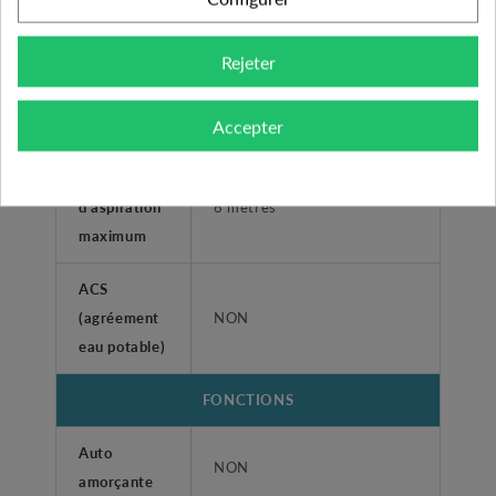
maximum
Rejeter
Pression
maximum de
6 bars
Accepter
service
Profondeur
d'aspiration
6 mètres
maximum
ACS
(agréement
NON
eau potable)
FONCTIONS
Auto
NON
amorçante