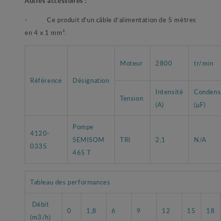
Autres accessoires :
- Ce produit d'un câble d’alimentation de 5 mètres
en 4 x 1 mm².
Moteur
2800
tr/min
Référence
Désignation
Intensité
Condens
Tension
(A)
(µF)
Pompe
4120-
SEMISOM
TRI
2,1
N/A
0335
465 T
Tableau des performances
Débit
0
1,8
6
9
12
15
18
(m3/h)