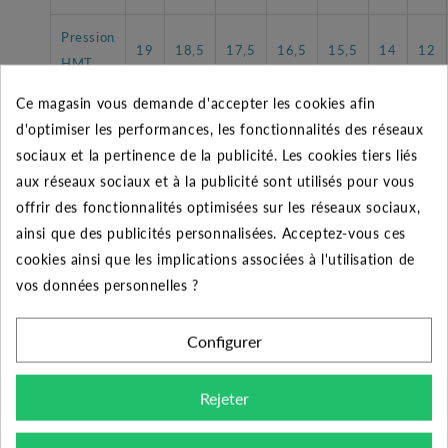
Pression
19
18,5
17,5
16,5
15,5
14
12
HMT
Ce magasin vous demande d'accepter les cookies afin
d'optimiser les performances, les fonctionnalités des réseaux
sociaux et la pertinence de la publicité. Les cookies tiers liés
CARACTÉRISTIQUES GÉNÉRALES
aux réseaux sociaux et à la publicité sont utilisés pour vous
offrir des fonctionnalités optimisées sur les réseaux sociaux,
Désignation
Pompe SEMISOM 465 TRI
ainsi que des publicités personnalisées. Acceptez-vous ces
cookies ainsi que les implications associées à l'utilisation de
Accessoires
5 m de câble
vos données personnelles ?
Domestique et
Utilisateurs
Configurer
Professionnel
Garantie
2 ans
Rejeter
Puisards, bassins,