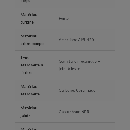
corps
Matériau
Fonte
turbine
Matériau
Acier inox AISI 420
arbre pompe
Type
Garniture mécanique +
étanchéité à
joint à lèvre
l'arbre
Matériau
Carbone/Céramique
étanchéité
Matériau
Caoutchouc NBR
joints
Matériau