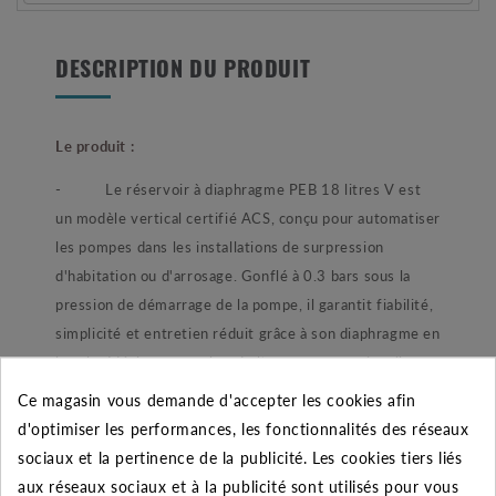
DESCRIPTION DU PRODUIT
Le produit :
- Le réservoir à diaphragme PEB 18 litres V est
un modèle vertical certifié ACS, conçu pour automatiser
les pompes dans les installations de surpression
d'habitation ou d'arrosage. Gonflé à 0.3 bars sous la
pression de démarrage de la pompe, il garantit fiabilité,
simplicité et entretien réduit grâce à son diaphragme en
butyle. Idéal pour stocker de l’eau sous pression, il est
disponible en différentes capacités (58 à 450 litres) et
Ce magasin vous demande d'accepter les cookies afin
orientations (verticale ou horizontale). Garantie 5 ans.
d'optimiser les performances, les fonctionnalités des réseaux
sociaux et la pertinence de la publicité. Les cookies tiers liés
aux réseaux sociaux et à la publicité sont utilisés pour vous