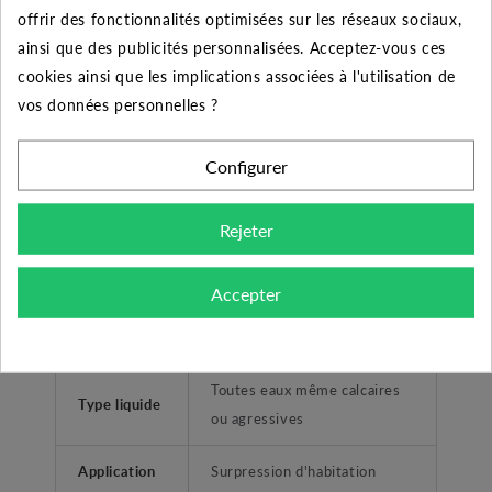
offrir des fonctionnalités optimisées sur les réseaux sociaux,
CARACTÉRISTIQUES GÉNÉRALES
ainsi que des publicités personnalisées. Acceptez-vous ces
cookies ainsi que les implications associées à l'utilisation de
Utilisateurs
Domestique et Professionnel
vos données personnelles ?
Réservoir à diaphragme PEB
Configurer
Désignation
18 litres V
Rejeter
Garantie
5 ans
Fabricant
CHALLENGER
Accepter
Type
Réservoir à diaphragme
Toutes eaux même calcaires
Type liquide
ou agressives
Application
Surpression d'habitation