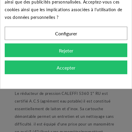
ainsi que des publicités personnalisées. Acceptez-vous ces
Optez pour le réducteur de pression 5360 1" RU avec
cookies ainsi que les implications associées à l'utilisation de
raccords unions de la marque CALEFFI. Ce réducteur
vos données personnelles ?
également appelé stabilisateur est un dispositif qui se
monte sur les réseaux privés de distribution d'eau pour
Configurer
réduire et stabiliser la pression provenant d'un réseau
public, car celle-ci est, en général, trop élevée et
Rejeter
variable pour les installations domestiques. La
caractéristique fondamentale d'un réducteur de
pression de qualité est sa capacité à maintenir une
Accepter
pression constante en aval quelles que soient les
variations de pression en amont.
Le réducteur de pression CALEFFI 5360 1" RU est
certifié A.C.S (agrément eau potable) il est constitué
essentiellement de laiton et d'inox. Sa cartouche
démontable permet un entretien et un nettoyage sans
difficulté. il est équipé d'une prise pour un manomètre
en aval (1/4") (livré sans manomètre)permettant