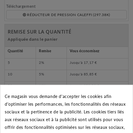
Téléchargement
RÉDUCTEUR DE PRESSION CALEFFI (297.38K)
REMISE SUR LA QUANTITÉ
Appliquée dans le panier
Quantité
Remise
Vous économisez
5
2%
Jusqu'à
17,17 €
10
5%
Jusqu'à
85,85 €
50
10%
Jusqu'à
858,50 €
Ce magasin vous demande d'accepter les cookies afin
d'optimiser les performances, les fonctionnalités des réseaux
sociaux et la pertinence de la publicité. Les cookies tiers liés
DESCRIPTION DU PRODUIT
aux réseaux sociaux et à la publicité sont utilisés pour vous
offrir des fonctionnalités optimisées sur les réseaux sociaux,