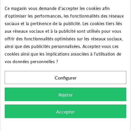
Ce magasin vous demande d'accepter les cookies afin
Quantité
Remise
Vous économisez
d'optimiser les performances, les fonctionnalités des réseaux
5
2%
Jusqu'à
0,49 €
sociaux et la pertinence de la publicité. Les cookies tiers liés
aux réseaux sociaux et à la publicité sont utilisés pour vous
10
5%
Jusqu'à
2,46 €
offrir des fonctionnalités optimisées sur les réseaux sociaux,
50
10%
Jusqu'à
24,60 €
ainsi que des publicités personnalisées. Acceptez-vous ces
cookies ainsi que les implications associées à l'utilisation de
vos données personnelles ?
DESCRIPTION DU PRODUIT
Configurer
Rejeter
Découvrez la meilleure qualité des raccords PVC à
coller avec cette réduction 110x75 femelle-mâle. Un
raccord performant prévue pour les installations sous
Accepter
pression comme votre piscine ou encore une
installation de pompage. Sa pression utile de 16 bars