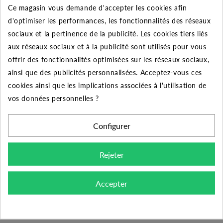
Ce magasin vous demande d'accepter les cookies afin
Quantité
Remise
Vous économisez
d'optimiser les performances, les fonctionnalités des réseaux
sociaux et la pertinence de la publicité. Les cookies tiers liés
5
2%
Jusqu'à
0,18 €
aux réseaux sociaux et à la publicité sont utilisés pour vous
10
5%
Jusqu'à
0,91 €
offrir des fonctionnalités optimisées sur les réseaux sociaux,
ainsi que des publicités personnalisées. Acceptez-vous ces
50
10%
Jusqu'à
9,10 €
cookies ainsi que les implications associées à l'utilisation de
vos données personnelles ?
Configurer
DESCRIPTION DU PRODUIT
Rejeter
Découvrez la meilleure qualité des raccords PVC à
coller avec cette réduction 75x63 femelle-mâle. Un
Accepter
raccord performant prévue pour les installations sous
pression comme votre piscine ou encore une
installation de pompage. Sa pression utile de 16 bars