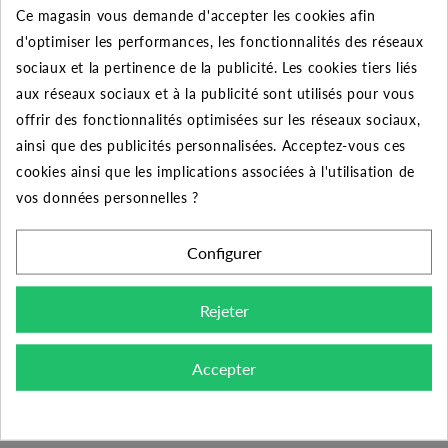
Ce magasin vous demande d'accepter les cookies afin
Quantité
Remise
Vous économisez
d'optimiser les performances, les fonctionnalités des réseaux
sociaux et la pertinence de la publicité. Les cookies tiers liés
5
2%
Jusqu'à
0,08 €
aux réseaux sociaux et à la publicité sont utilisés pour vous
10
5%
Jusqu'à
0,38 €
offrir des fonctionnalités optimisées sur les réseaux sociaux,
ainsi que des publicités personnalisées. Acceptez-vous ces
50
10%
Jusqu'à
3,80 €
cookies ainsi que les implications associées à l'utilisation de
vos données personnelles ?
Configurer
DESCRIPTION DU PRODUIT
Rejeter
Découvrez la meilleure qualité des raccords PVC à
coller avec cette réduction 50x40 femelle-mâle. Un
Accepter
raccord performant prévue pour les installations sous
pression comme votre piscine ou encore une
installation de pompage. Sa pression utile de 16 bars