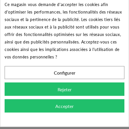
Ce magasin vous demande d'accepter les cookies afin
Quantité
Remise
Vous économisez
d'optimiser les performances, les fonctionnalités des réseaux
sociaux et la pertinence de la publicité. Les cookies tiers liés
5
2%
Jusqu'à
0,08 €
aux réseaux sociaux et à la publicité sont utilisés pour vous
10
5%
Jusqu'à
0,40 €
offrir des fonctionnalités optimisées sur les réseaux sociaux,
ainsi que des publicités personnalisées. Acceptez-vous ces
50
10%
Jusqu'à
3,95 €
cookies ainsi que les implications associées à l'utilisation de
vos données personnelles ?
Configurer
DESCRIPTION DU PRODUIT
Rejeter
Découvrez la meilleure qualité des raccords PVC à
coller avec cette réduction 50x32 femelle-mâle. Un
Accepter
raccord performant prévue pour les installations sous
pression comme votre piscine ou encore une
installation de pompage. Sa pression utile de 16 bars