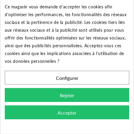
Ce magasin vous demande d'accepter les cookies afin
50
10%
Jusqu'à
80,40 €
d'optimiser les performances, les fonctionnalités des réseaux
sociaux et la pertinence de la publicité. Les cookies tiers liés
aux réseaux sociaux et à la publicité sont utilisés pour vous
offrir des fonctionnalités optimisées sur les réseaux sociaux,
DESCRIPTION DU PRODUIT
ainsi que des publicités personnalisées. Acceptez-vous ces
cookies ainsi que les implications associées à l'utilisation de
vos données personnelles ?
Découvrez la réduction mâle-femelle galvanisée de
diamètre 2"1/2 x 1"1/2 pour le raccordement de vos
Configurer
tuyauteries.
Rejeter
Domaine d'application :
distribution d'eau, d'eau
potable, de gaz, de vapeur, de liquide et de gaz non
corrosifs. Systèmes CVC.
Accepter
Conception, fabrication et contrôle :