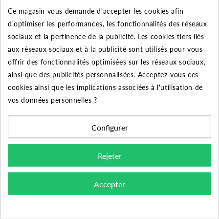
Ce magasin vous demande d'accepter les cookies afin
50
10%
Jusqu'à
85,50 €
d'optimiser les performances, les fonctionnalités des réseaux
sociaux et la pertinence de la publicité. Les cookies tiers liés
aux réseaux sociaux et à la publicité sont utilisés pour vous
offrir des fonctionnalités optimisées sur les réseaux sociaux,
DESCRIPTION DU PRODUIT
ainsi que des publicités personnalisées. Acceptez-vous ces
cookies ainsi que les implications associées à l'utilisation de
vos données personnelles ?
Découvrez la réduction mâle-femelle galvanisée de
diamètre 2"1/2 x 1"1/4 pour le raccordement de vos
Configurer
tuyauteries.
Rejeter
Domaine d'application :
distribution d'eau, d'eau
potable, de gaz, de vapeur, de liquide et de gaz non
corrosifs. Systèmes CVC.
Accepter
Conception, fabrication et contrôle :