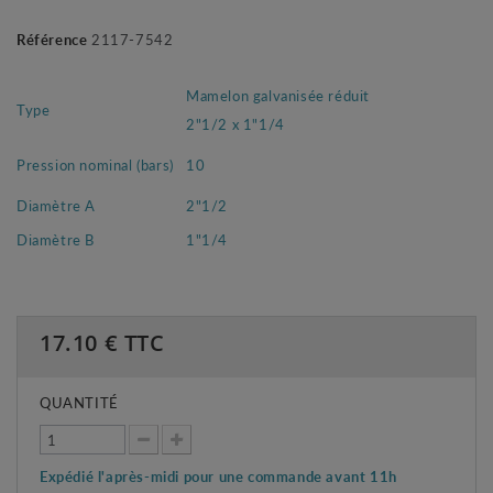
Référence
2117-7542
Mamelon galvanisée réduit
Type
2"1/2 x 1"1/4
Pression nominal (bars)
10
Diamètre A
2"1/2
Diamètre B
1"1/4
17.10
€ TTC
QUANTITÉ
Expédié l'après-midi pour une commande avant 11h