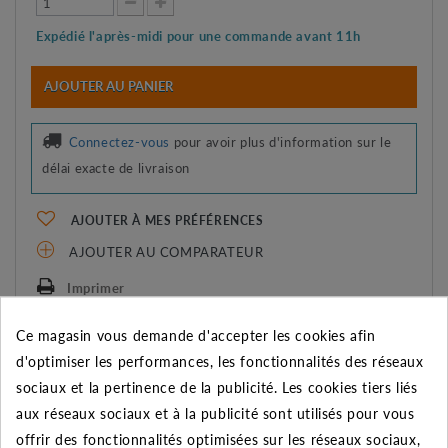
Expédié l'après-midi pour une commande avant 11h
AJOUTER AU PANIER
Connectez-vous
pour avoir plus d'information sur le
délai exacte de livraison
AJOUTER À MES PRÉFÉRENCES
AJOUTER AU COMPARATEUR
Imprimer
Ce magasin vous demande d'accepter les cookies afin
REMISE SUR LA QUANTITÉ
d'optimiser les performances, les fonctionnalités des réseaux
Appliquée dans le panier
sociaux et la pertinence de la publicité. Les cookies tiers liés
aux réseaux sociaux et à la publicité sont utilisés pour vous
Quantité
Remise
Vous économisez
offrir des fonctionnalités optimisées sur les réseaux sociaux,