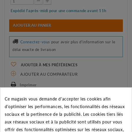
Expédié l'après-midi pour une commande avant 11h
AJOUTER AU PANIER
Connectez-vous
pour avoir plus d'information sur le
délai exacte de livraison
AJOUTER À MES PRÉFÉRENCES
AJOUTER AU COMPARATEUR
Imprimer
Ce magasin vous demande d'accepter les cookies afin
REMISE SUR LA QUANTITÉ
d'optimiser les performances, les fonctionnalités des réseaux
Appliquée dans le panier
sociaux et la pertinence de la publicité. Les cookies tiers liés
aux réseaux sociaux et à la publicité sont utilisés pour vous
Quantité
Remise
Vous économisez
offrir des fonctionnalités optimisées sur les réseaux sociaux,