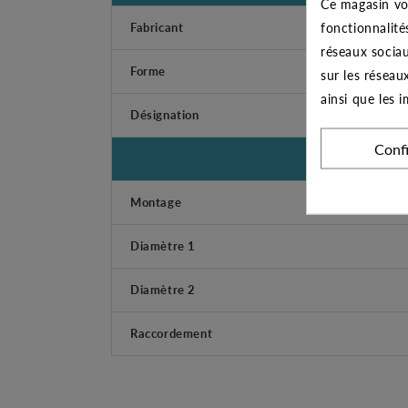
Ce magasin vo
fonctionnalité
Fabricant
réseaux sociau
Forme
sur les réseau
ainsi que les 
Désignation
Conf
Montage
Diamètre 1
Diamètre 2
Raccordement