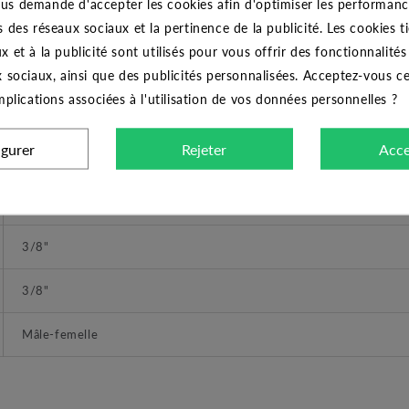
us demande d'accepter les cookies afin d'optimiser les performance
s des réseaux sociaux et la pertinence de la publicité. Les cookies ti
THERMADOR
x et à la publicité sont utilisés pour vous offrir des fonctionnalité
Union coudé
x sociaux, ainsi que des publicités personnalisées. Acceptez-vous c
implications associées à l'utilisation de vos données personnelles ?
Union coudé à visser 3/8"
igurer
Rejeter
Acce
DIMENSIONS
A visser
3/8"
3/8"
Mâle-femelle