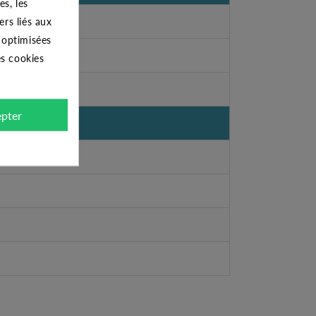
s, les
ers liés aux
s optimisées
es cookies
pter