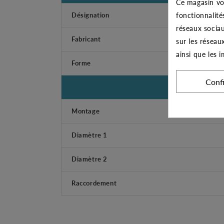
Ce magasin vo
fonctionnalité
Désignation
réseaux sociau
Fabricant
sur les réseau
ainsi que les 
Forme
Conf
Montage
Diamètre 1
Diamètre 2
Raccordement