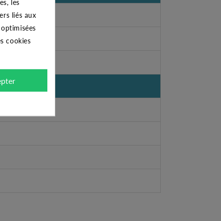
s, les
ers liés aux
s optimisées
es cookies
pter