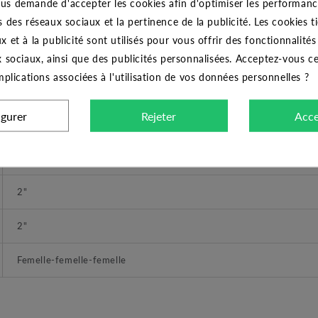
us demande d'accepter les cookies afin d'optimiser les performance
s des réseaux sociaux et la pertinence de la publicité. Les cookies ti
Té laiton égal femelle-femelle-femelle 2"
x et à la publicité sont utilisés pour vous offrir des fonctionnalité
THERMADOR
x sociaux, ainsi que des publicités personnalisées. Acceptez-vous c
implications associées à l'utilisation de vos données personnelles ?
Té
igurer
Rejeter
Acce
DIMENSIONS
A visser
2"
2"
Femelle-femelle-femelle