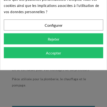
cookies ainsi que les implications associées à l'utilisation de
10
5%
Jusqu'à
6,93 €
vos données personnelles ?
50
10%
Jusqu'à
69,25 €
Configurer
Rejeter
DESCRIPTION DU PRODUIT
Accepter
Té laiton égal femelle-femelle-femelle 1"1/4
Ce té est idéale pour vos montages de surpresseurs.
Pièce utilisée pour la plomberie, le chauffage et le
pompage.