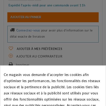
Expédié l'après-midi pour une commande avant 11h
AJOUTER AU PANIER
Connectez-vous
pour avoir plus d'information sur le
délai exacte de livraison
AJOUTER À MES PRÉFÉRENCES
AJOUTER AU COMPARATEUR
Imprimer
Ce magasin vous demande d'accepter les cookies afin
d'optimiser les performances, les fonctionnalités des réseaux
REMISE SUR LA QUANTITÉ
sociaux et la pertinence de la publicité. Les cookies tiers liés
Appliquée dans le panier
aux réseaux sociaux et à la publicité sont utilisés pour vous
Quantité
Remise
Vous économisez
offrir des fonctionnalités optimisées sur les réseaux sociaux,
ainsi que des publicités personnalisées. Acceptez-vous ces
5
2%
Jusqu'à
1,38 €