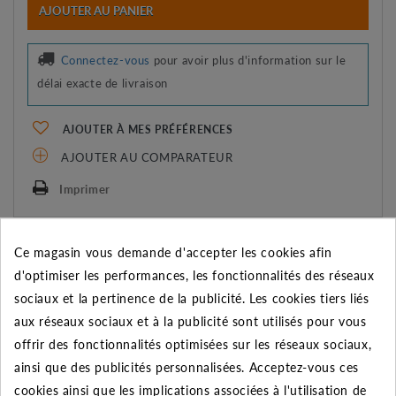
AJOUTER AU PANIER
Connectez-vous
pour avoir plus d'information sur le
délai exacte de livraison
AJOUTER À MES PRÉFÉRENCES
AJOUTER AU COMPARATEUR
Imprimer
REMISE SUR LA QUANTITÉ
Ce magasin vous demande d'accepter les cookies afin
Appliquée dans le panier
d'optimiser les performances, les fonctionnalités des réseaux
sociaux et la pertinence de la publicité. Les cookies tiers liés
Quantité
Remise
Vous économisez
aux réseaux sociaux et à la publicité sont utilisés pour vous
5
2%
Jusqu'à
1,93 €
offrir des fonctionnalités optimisées sur les réseaux sociaux,
ainsi que des publicités personnalisées. Acceptez-vous ces
10
5%
Jusqu'à
9,66 €
cookies ainsi que les implications associées à l'utilisation de