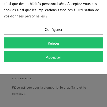
5
2%
Jusqu'à
0,18 €
ainsi que des publicités personnalisées. Acceptez-vous ces
cookies ainsi que les implications associées à l'utilisation de
10
5%
Jusqu'à
0,90 €
vos données personnelles ?
50
10%
Jusqu'à
9,00 €
Configurer
Rejeter
DESCRIPTION DU PRODUIT
Accepter
Mamelon laiton réduit femelle-mâle 3/4" - 1/2"
Ce mamelon est idéale pour vos montages de
surpresseurs.
Pièce utilisée pour la plomberie, le chauffage et le
pompage.