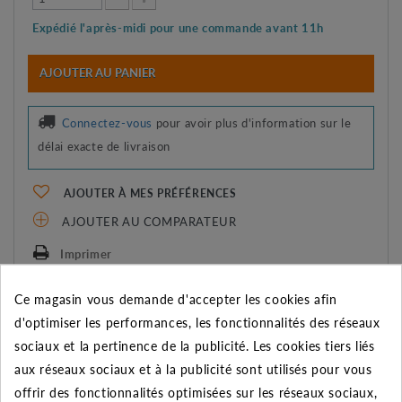
Expédié l'après-midi pour une commande avant 11h
AJOUTER AU PANIER
Connectez-vous
pour avoir plus d'information sur le
délai exacte de livraison
AJOUTER À MES PRÉFÉRENCES
AJOUTER AU COMPARATEUR
Imprimer
Ce magasin vous demande d'accepter les cookies afin
REMISE SUR LA QUANTITÉ
d'optimiser les performances, les fonctionnalités des réseaux
Appliquée dans le panier
sociaux et la pertinence de la publicité. Les cookies tiers liés
aux réseaux sociaux et à la publicité sont utilisés pour vous
Quantité
Remise
Vous économisez
offrir des fonctionnalités optimisées sur les réseaux sociaux,