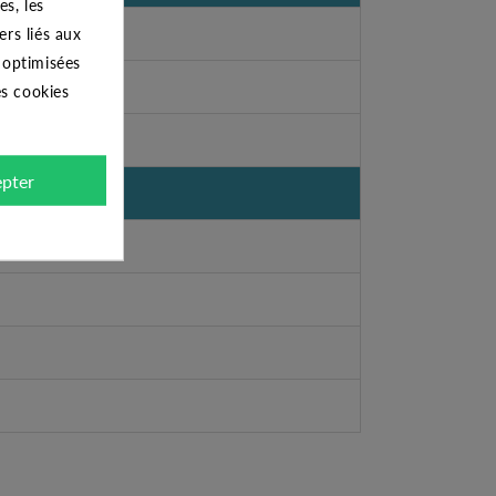
s, les
ers liés aux
s optimisées
es cookies
pter