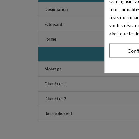
Ce magasin vo
fonctionnalité
Désignation
réseaux sociau
Fabricant
sur les réseau
ainsi que les 
Forme
Conf
Montage
Diamètre 1
Diamètre 2
Raccordement