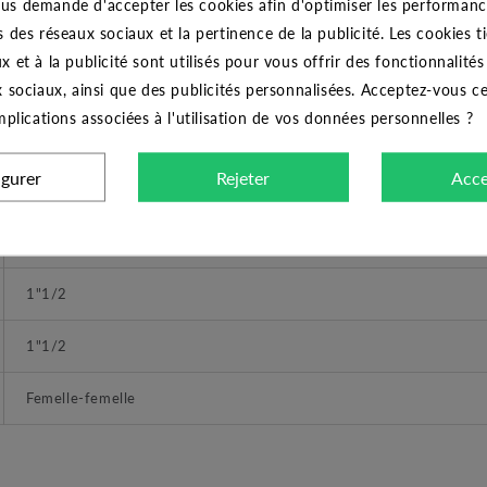
us demande d'accepter les cookies afin d'optimiser les performance
s des réseaux sociaux et la pertinence de la publicité. Les cookies ti
Manchon laiton égal 1"1/2
x et à la publicité sont utilisés pour vous offrir des fonctionnalité
THERMADOR
x sociaux, ainsi que des publicités personnalisées. Acceptez-vous c
implications associées à l'utilisation de vos données personnelles ?
Manchon
igurer
Rejeter
Acce
DIMENSIONS
A visser
1"1/2
1"1/2
Femelle-femelle