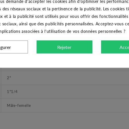
us demande d'accepter les cookies afin d'optimiser les performance
s des réseaux sociaux et la pertinence de la publicité. Les cookies ti
THERMADOR
x et à la publicité sont utilisés pour vous offrir des fonctionnalité
Réduction
x sociaux, ainsi que des publicités personnalisées. Acceptez-vous c
implications associées à l'utilisation de vos données personnelles ?
Réduction laiton mâle-femelle 2" - 1"1/4
igurer
Rejeter
Acce
DIMENSIONS
A visser
2"
1"1/4
Mâle-femelle