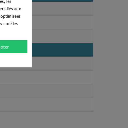
s, les
ers liés aux
s optimisées
es cookies
pter