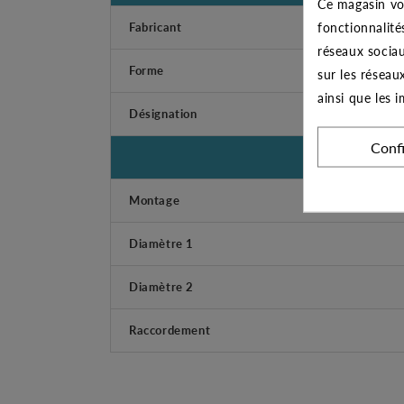
Ce magasin vo
fonctionnalité
Fabricant
réseaux sociau
Forme
sur les réseau
ainsi que les 
Désignation
Conf
Montage
Diamètre 1
Diamètre 2
Raccordement