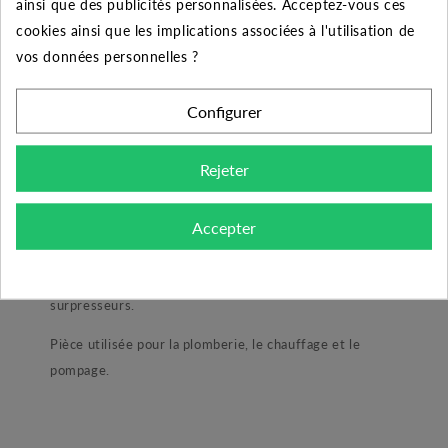
ainsi que des publicités personnalisées. Acceptez-vous ces
10
5%
Jusqu'à
1,44 €
cookies ainsi que les implications associées à l'utilisation de
vos données personnelles ?
50
10%
Jusqu'à
14,35 €
Configurer
Rejeter
DESCRIPTION DU PRODUIT
Accepter
Réduction laiton mâle-femelle 1"1/4 - 1"
Cette réduction est idéale pour vos montages de
surpresseurs.
Pièce utilisée pour la plomberie, le chauffage et le
pompage.