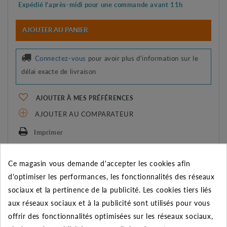
Expédié l'après-midi pour une commande avant 11h
AJOUTER AU PANIER
Connectez-vous
pour avoir plus d'information sur le
délai exacte de livraison
AJOUTER À MES PRÉFÉRENCES
AJOUTER AU COMPARATEUR
Imprimer
Ce magasin vous demande d'accepter les cookies afin
REMISE SUR LA QUANTITÉ
d'optimiser les performances, les fonctionnalités des réseaux
Appliquée dans le panier
sociaux et la pertinence de la publicité. Les cookies tiers liés
Quantité
Remise
Vous économisez
aux réseaux sociaux et à la publicité sont utilisés pour vous
offrir des fonctionnalités optimisées sur les réseaux sociaux,
5
2%
Jusqu'à
0,29 €