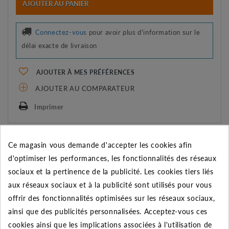
AJOUTER AU PANIER
Connectez-vous
pour avoir plus d'information sur le
délai exacte de livraison
AJOUTER À MES PRÉFÉRENCES
AJOUTER AU COMPARATEUR
Imprimer
REMISE SUR LA QUANTITÉ
Ce magasin vous demande d'accepter les cookies afin
Appliquée dans le panier
d'optimiser les performances, les fonctionnalités des réseaux
sociaux et la pertinence de la publicité. Les cookies tiers liés
Quantité
Remise
Vous économisez
aux réseaux sociaux et à la publicité sont utilisés pour vous
5
2%
Jusqu'à
0,07 €
offrir des fonctionnalités optimisées sur les réseaux sociaux,
ainsi que des publicités personnalisées. Acceptez-vous ces
10
5%
Jusqu'à
0,33 €
cookies ainsi que les implications associées à l'utilisation de