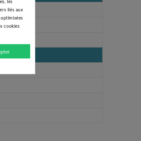
s, les
ers liés aux
s optimisées
es cookies
pter