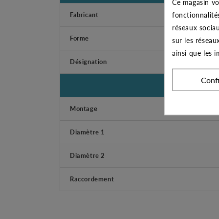
Ce magasin vo
fonctionnalité
Fabricant
réseaux sociau
Forme
sur les réseau
ainsi que les 
Désignation
Conf
Montage
Diamètre 1
Diamètre 2
Raccordement