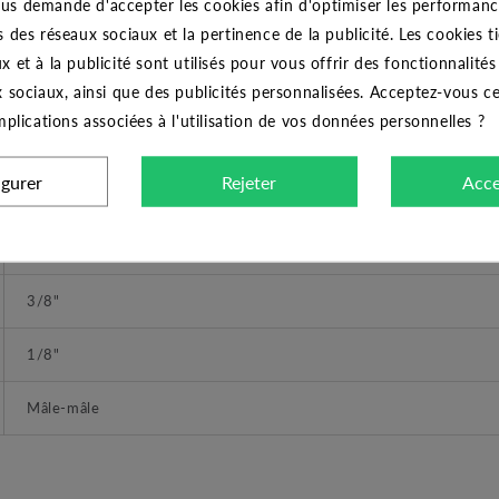
us demande d'accepter les cookies afin d'optimiser les performance
s des réseaux sociaux et la pertinence de la publicité. Les cookies ti
THERMADOR
x et à la publicité sont utilisés pour vous offrir des fonctionnalité
Mamelon
x sociaux, ainsi que des publicités personnalisées. Acceptez-vous c
implications associées à l'utilisation de vos données personnelles ?
Mamelon laiton réduit 3/8" - 1/8"
igurer
Rejeter
Acce
DIMENSIONS
A visser
3/8"
1/8"
Mâle-mâle