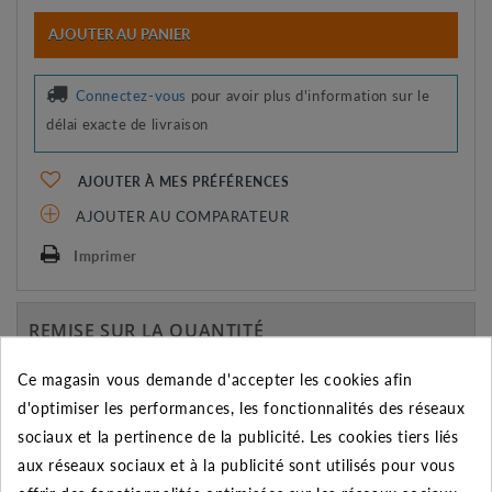
AJOUTER AU PANIER
Connectez-vous
pour avoir plus d'information sur le
délai exacte de livraison
AJOUTER À MES PRÉFÉRENCES
AJOUTER AU COMPARATEUR
Imprimer
REMISE SUR LA QUANTITÉ
Appliquée dans le panier
Ce magasin vous demande d'accepter les cookies afin
Quantité
Remise
Vous économisez
d'optimiser les performances, les fonctionnalités des réseaux
sociaux et la pertinence de la publicité. Les cookies tiers liés
5
2%
Jusqu'à
0,06 €
aux réseaux sociaux et à la publicité sont utilisés pour vous
10
5%
Jusqu'à
0,29 €