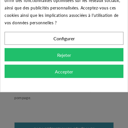
offrir des fonctionnalités optimisées sur les réseaux sociaux,
ainsi que des publicités personnalisées. Acceptez-vous ces
50
10%
Jusqu'à
2,95 €
cookies ainsi que les implications associées à l'utilisation de
vos données personnelles ?
Configurer
DESCRIPTION DU PRODUIT
Rejeter
Manchon laiton égal 1/4"
Accepter
Ce manchon est idéale pour vos montages de
surpresseurs.
Pièce utilisée pour la plomberie, le chauffage et le
pompage.