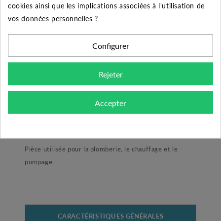
cookies ainsi que les implications associées à l'utilisation de
50
10%
Jusqu'à
2,80 €
vos données personnelles ?
Configurer
DESCRIPTION DU PRODUIT
Rejeter
Bouchon laiton femelle 3/8"
Accepter
Ce bouchon est idéale pour vos montages de
surpresseurs.
Pièce utilisée pour la plomberie, le chauffage et le
pompage.
CARACTÉRISTIQUES GÉNÉRALES