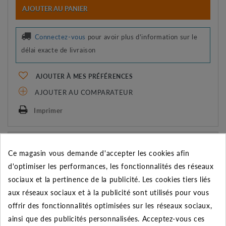
AJOUTER AU PANIER
Connectez-vous
pour avoir plus d'information sur le
délai exacte de livraison
AJOUTER À MES PRÉFÉRENCES
AJOUTER AU COMPARATEUR
Imprimer
REMISE SUR LA QUANTITÉ
Ce magasin vous demande d'accepter les cookies afin
Appliquée dans le panier
d'optimiser les performances, les fonctionnalités des réseaux
Quantité
Remise
Vous économisez
sociaux et la pertinence de la publicité. Les cookies tiers liés
aux réseaux sociaux et à la publicité sont utilisés pour vous
5
2%
Jusqu'à
0,06 €
offrir des fonctionnalités optimisées sur les réseaux sociaux,
10
5%
Jusqu'à
0,28 €
ainsi que des publicités personnalisées. Acceptez-vous ces