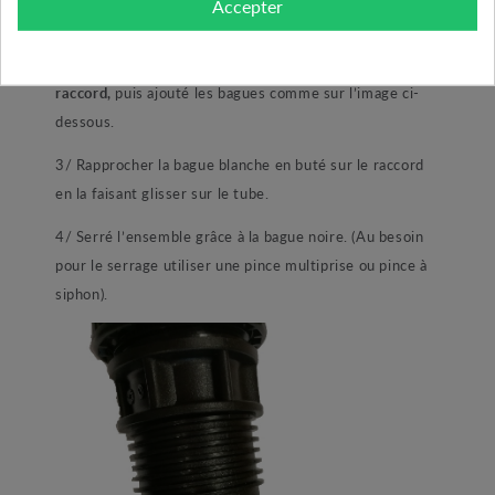
Accepter
1/ démonté la bague noire du raccord.
2/ Emboité votre tube PE en buter
au fond du
raccord,
puis ajouté les bagues comme sur l’image ci-
dessous.
3/ Rapprocher la bague blanche en buté sur le raccord
en la faisant glisser sur le tube.
4/ Serré l’ensemble grâce à la bague noire. (Au besoin
pour le serrage utiliser une pince multiprise ou pince à
siphon).