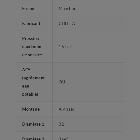
Forme
Manchon
Fabricant
CODITAL
Pression
maximum
16 bars
de service
ACS
(agréement
OUI
eau
potable)
Montage
A visser
Diamètre 1
32
Diamètre 2
3/4"