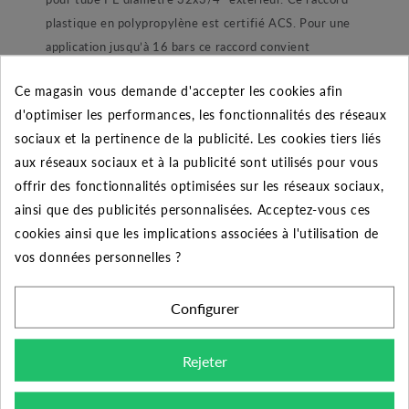
plastique en polypropylène est certifié ACS. Pour une
application jusqu’à 16 bars ce raccord convient
parfaitement à une installation de pompage ou encore
Ce magasin vous demande d'accepter les cookies afin
d’arrosage automatique enterré. Dans sa conception le
d'optimiser les performances, les fonctionnalités des réseaux
raccord est composé d’un joint torique lubrifié pour une
sociaux et la pertinence de la publicité. Les cookies tiers liés
étanchéité parfaite. Ensuite nous retrouvons une bague
aux réseaux sociaux et à la publicité sont utilisés pour vous
de blocage de joint afin de ne pas le perdre lors du
offrir des fonctionnalités optimisées sur les réseaux sociaux,
montage et démontage du raccord. Une bague de
ainsi que des publicités personnalisées. Acceptez-vous ces
blocage en POM blanc permettant de maintenir le tube.
cookies ainsi que les implications associées à l'utilisation de
Et enfin une bague de serrage ergonomique qui à pour
vos données personnelles ?
but de refermer et maintenir l’ensemble.
Configurer
Conseil de montage :
Rejeter
Pour bien monter ce raccord voici une procédure
simple,