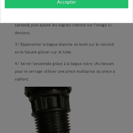
Accepter
1/ démonté la bague noire du raccord.
2/ Emboité votre tube PE en buter
au fond du
raccord,
puis ajouté les bagues comme sur l’image ci-
dessous.
3/ Rapprocher la bague blanche en buté sur le raccord
en la faisant glisser sur le tube.
4/ Serré l’ensemble grâce à la bague noire. (Au besoin
pour le serrage utiliser une pince multiprise ou pince à
siphon).