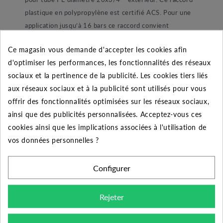
plastique en polypropylène est certifié ACS. Pour une
application jusqu’à 16 bars ce raccord convient
parfaitement à une installation de pompage ou encore
Ce magasin vous demande d'accepter les cookies afin
d’arrosage automatique enterré. Dans sa conception le
d'optimiser les performances, les fonctionnalités des réseaux
raccord est composé d’un joint torique lubrifié pour une
sociaux et la pertinence de la publicité. Les cookies tiers liés
étanchéité parfaite. Ensuite nous retrouvons une bague
aux réseaux sociaux et à la publicité sont utilisés pour vous
de blocage de joint afin de ne pas le perdre lors du
offrir des fonctionnalités optimisées sur les réseaux sociaux,
montage et démontage du raccord. Une bague de
ainsi que des publicités personnalisées. Acceptez-vous ces
blocage en POM blanc permettant de maintenir le tube.
cookies ainsi que les implications associées à l'utilisation de
Et enfin une bague de serrage ergonomique qui à pour
vos données personnelles ?
but de refermer et maintenir l’ensemble.
Configurer
Conseil de montage :
Rejeter
Pour bien monter ce raccord voici une procédure
simple,