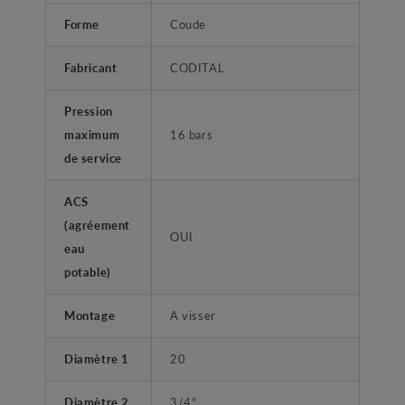
Forme
Coude
Fabricant
CODITAL
Pression
maximum
16 bars
de service
ACS
(agréement
OUI
eau
potable)
Montage
A visser
Diamètre 1
20
Diamètre 2
3/4"