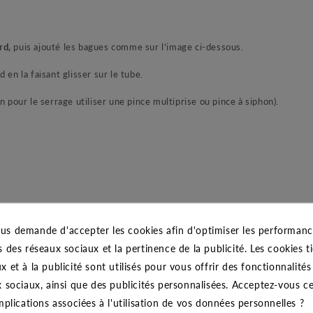
rd,
puis ajouté les bagues comme sur l’image ci-dessous.
en la faisant glisser sur le tube.
n pour le serrage utiliser une pince multiprise ou pince à siphon).
us demande d'accepter les cookies afin d'optimiser les performance
s des réseaux sociaux et la pertinence de la publicité. Les cookies ti
x et à la publicité sont utilisés pour vous offrir des fonctionnalité
x sociaux, ainsi que des publicités personnalisées. Acceptez-vous c
implications associées à l'utilisation de vos données personnelles ?