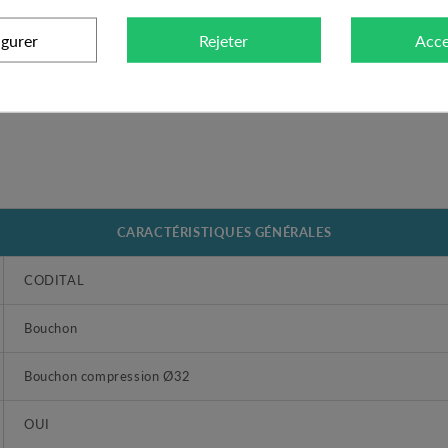
igurer
Rejeter
Acce
CARACTÉRISTIQUES GÉNÉRALES
CODITAL
Bouchon
Bouchon compression Ø32
OUI