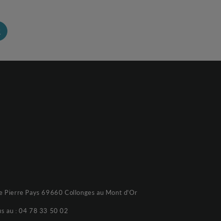
R
e Pierre Pays 69660 Collonges au Mont d'Or
s au :
04 78 33 50 02