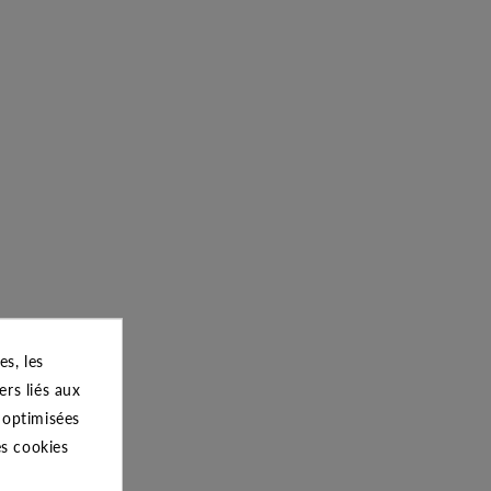
s, les
ers liés aux
s optimisées
es cookies