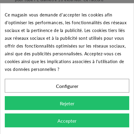
plastique en polypropylène est certifié ACS. Pour une
Ce magasin vous demande d'accepter les cookies afin
application jusqu’à 16 bars ce raccord convient
d'optimiser les performances, les fonctionnalités des réseaux
parfaitement à une installation de pompage ou encore
sociaux et la pertinence de la publicité. Les cookies tiers liés
d’arrosage automatique enterré. Dans sa conception le
aux réseaux sociaux et à la publicité sont utilisés pour vous
raccord est composé d’un joint torique lubrifié pour une
offrir des fonctionnalités optimisées sur les réseaux sociaux,
étanchéité parfaite. Ensuite nous retrouvons une bague
ainsi que des publicités personnalisées. Acceptez-vous ces
de blocage de joint afin de ne pas le perdre lors du
cookies ainsi que les implications associées à l'utilisation de
montage et démontage du raccord. Une bague de
vos données personnelles ?
blocage en POM blanc permettant de maintenir le tube.
Et enfin une bague de serrage ergonomique qui à pour
but de refermer et maintenir l’ensemble.
Configurer
Rejeter
Conseil de montage :
Accepter
Pour bien monter ce raccord voici une procédure
simple,