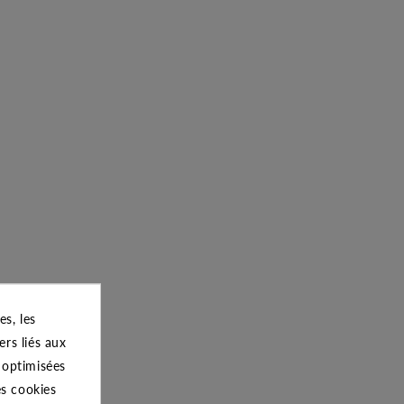
s, les
ers liés aux
s optimisées
es cookies