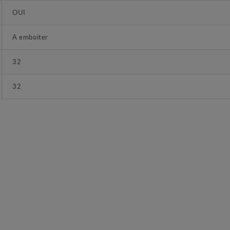
OUI
A emboiter
32
32