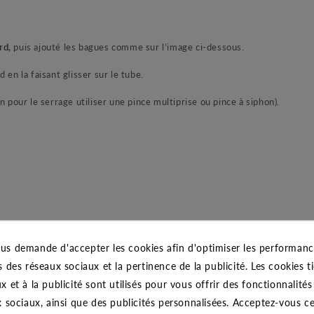
rd,
puis ajouté les bagues comme sur l’image ci-dessous.
en la faisant glisser sur le tube.
n pour le serrage utiliser une pince multiprise ou pince à siphon).
us demande d'accepter les cookies afin d'optimiser les performance
s des réseaux sociaux et la pertinence de la publicité. Les cookies ti
x et à la publicité sont utilisés pour vous offrir des fonctionnalité
x sociaux, ainsi que des publicités personnalisées. Acceptez-vous c