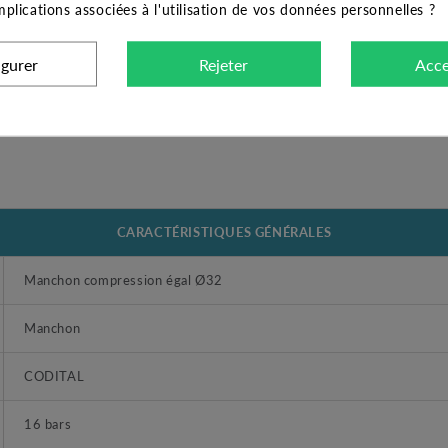
implications associées à l'utilisation de vos données personnelles ?
igurer
Rejeter
Acce
CARACTÉRISTIQUES GÉNÉRALES
Manchon compression égal Ø32
Manchon
CODITAL
16 bars