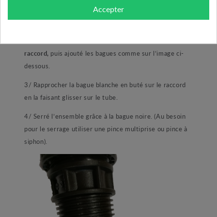
simple,
Accepter
1/ démonté la bague noire du raccord.
2/ Emboité votre tube PE en buter
au fond du
raccord,
puis ajouté les bagues comme sur l’image ci-
dessous.
3/ Rapprocher la bague blanche en buté sur le raccord
en la faisant glisser sur le tube.
4/ Serré l’ensemble grâce à la bague noire. (Au besoin
pour le serrage utiliser une pince multiprise ou pince à
siphon).