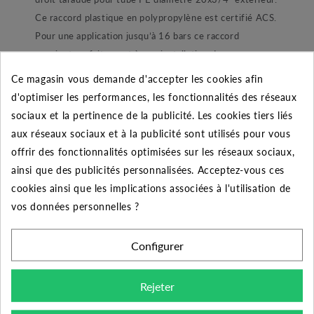
Ce raccord plastique en polypropylène est certifié ACS.
Pour une application jusqu’à 16 bars ce raccord
convient parfaitement à une installation de pompage ou
encore d’arrosage automatique enterré. Dans sa
Ce magasin vous demande d'accepter les cookies afin
conception le raccord est composé d’un joint torique
d'optimiser les performances, les fonctionnalités des réseaux
lubrifié pour une étanchéité parfaite. Ensuite nous
sociaux et la pertinence de la publicité. Les cookies tiers liés
retrouvons une bague de blocage de joint afin de ne pas
aux réseaux sociaux et à la publicité sont utilisés pour vous
le perdre lors du montage et démontage du raccord.
offrir des fonctionnalités optimisées sur les réseaux sociaux,
Une bague de blocage en POM blanc permettant de
ainsi que des publicités personnalisées. Acceptez-vous ces
maintenir le tube. Et enfin une bague de serrage
cookies ainsi que les implications associées à l'utilisation de
ergonomique qui à pour but de refermer et maintenir
vos données personnelles ?
l’ensemble.
Configurer
Conseil de montage :
Rejeter
Pour bien monter ce raccord voici une procédure