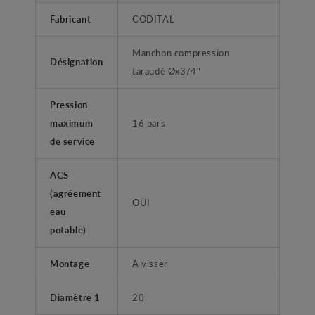
Fabricant
CODITAL
Manchon compression
Désignation
taraudé Øx3/4"
Pression
maximum
16 bars
de service
ACS
(agréement
OUI
eau
potable)
Montage
A visser
Diamètre 1
20