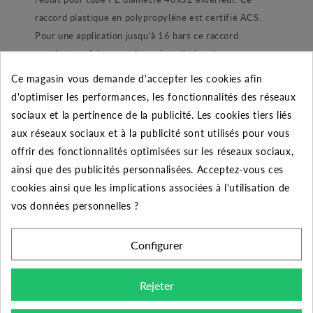
raccord plastique en polypropylène est certifié ACS.
Pour une application jusqu’à 16 bars ce raccord
convient parfaitement à une installation de pompage ou
encore d’arrosage automatique enterré. Dans sa
Ce magasin vous demande d'accepter les cookies afin
conception le raccord est composé d’un joint torique
d'optimiser les performances, les fonctionnalités des réseaux
lubrifié pour une étanchéité parfaite. Ensuite nous
sociaux et la pertinence de la publicité. Les cookies tiers liés
retrouvons une bague de blocage de joint afin de ne pas
aux réseaux sociaux et à la publicité sont utilisés pour vous
le perdre lors du montage et démontage du raccord.
offrir des fonctionnalités optimisées sur les réseaux sociaux,
Une bague de blocage en POM blanc permettant de
ainsi que des publicités personnalisées. Acceptez-vous ces
maintenir le tube. Et enfin une bague de serrage
cookies ainsi que les implications associées à l'utilisation de
ergonomique qui à pour but de refermer et maintenir
vos données personnelles ?
l’ensemble.
Configurer
Conseil de montage :
Rejeter
Pour bien monter ce raccord voici une procédure