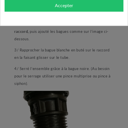
simple,
Accepter
1/ démonté la bague noire du raccord.
2/ Emboité votre tube PE en buter
au fond du
raccord,
puis ajouté les bagues comme sur l’image ci-
dessous.
3/ Rapprocher la bague blanche en buté sur le raccord
en la faisant glisser sur le tube.
4/ Serré l’ensemble grâce à la bague noire. (Au besoin
pour le serrage utiliser une pince multiprise ou pince à
siphon).