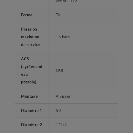
Ø50x1"1/2
Forme
Té
Pression
maximum
16 bars
de service
ACS
(agréement
OUI
eau
potable)
Montage
A visser
Diamètre 1
50
Diamètre 2
1"1/2