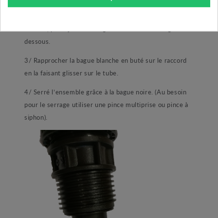
2/ Emboité votre tube PE en buter
au fond du
raccord,
puis ajouté les bagues comme sur l’image ci-
dessous.
3/ Rapprocher la bague blanche en buté sur le raccord
en la faisant glisser sur le tube.
4/ Serré l’ensemble grâce à la bague noire. (Au besoin
pour le serrage utiliser une pince multiprise ou pince à
siphon).