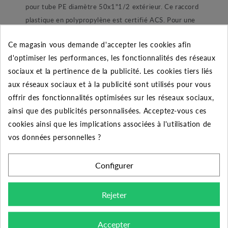
pour tube PE diamètre 50x1"1/2 extérieur. Ce raccord
plastique en polypropylène est certifié ACS. Pour une
application jusqu’à 16 bars ce raccord convient
Ce magasin vous demande d'accepter les cookies afin
parfaitement à une installation de pompage ou encore
d'optimiser les performances, les fonctionnalités des réseaux
d’arrosage automatique enterré. Dans sa conception le
sociaux et la pertinence de la publicité. Les cookies tiers liés
raccord est composé d’un joint torique lubrifié pour une
aux réseaux sociaux et à la publicité sont utilisés pour vous
étanchéité parfaite. Ensuite nous retrouvons une bague
offrir des fonctionnalités optimisées sur les réseaux sociaux,
de blocage de joint afin de ne pas le perdre lors du
ainsi que des publicités personnalisées. Acceptez-vous ces
montage et démontage du raccord. Une bague de
cookies ainsi que les implications associées à l'utilisation de
blocage en POM blanc permettant de maintenir le tube.
vos données personnelles ?
Et enfin une bague de serrage ergonomique qui à pour
but de refermer et maintenir l’ensemble.
Configurer
Conseil de montage :
Pour bien monter ce raccord voici une procédure
Rejeter
simple,
Accepter
1/ démonté la bague noire du raccord.