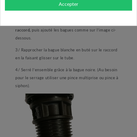
Accepter
1/ démonté la bague noire du raccord.
2/ Emboité votre tube PE en buter
au fond du
raccord,
puis ajouté les bagues comme sur l’image ci-
dessous.
3/ Rapprocher la bague blanche en buté sur le raccord
en la faisant glisser sur le tube.
4/ Serré l’ensemble grâce à la bague noire. (Au besoin
pour le serrage utiliser une pince multiprise ou pince à
siphon).