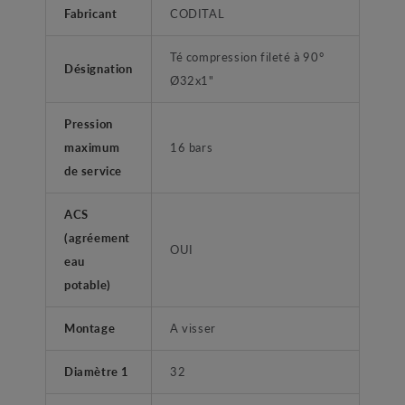
Fabricant
CODITAL
Té compression fileté à 90°
Désignation
Ø32x1"
Pression
maximum
16 bars
de service
ACS
(agréement
OUI
eau
potable)
Montage
A visser
Diamètre 1
32