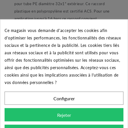
pour tube PE diamètre 32x1" extérieur. Ce raccord
plastique en polypropylène est certifié ACS. Pour une
application jusqu’à 16 bars ce raccord convient
parfaitement à une installation de pompage ou encore
Ce magasin vous demande d'accepter les cookies afin
d’arrosage automatique enterré. Dans sa conception le
d'optimiser les performances, les fonctionnalités des réseaux
raccord est composé d’un joint torique lubrifié pour une
sociaux et la pertinence de la publicité. Les cookies tiers liés
étanchéité parfaite. Ensuite nous retrouvons une bague
aux réseaux sociaux et à la publicité sont utilisés pour vous
de blocage de joint afin de ne pas le perdre lors du
offrir des fonctionnalités optimisées sur les réseaux sociaux,
montage et démontage du raccord. Une bague de
ainsi que des publicités personnalisées. Acceptez-vous ces
blocage en POM blanc permettant de maintenir le tube.
cookies ainsi que les implications associées à l'utilisation de
Et enfin une bague de serrage ergonomique qui à pour
vos données personnelles ?
but de refermer et maintenir l’ensemble.
Configurer
Conseil de montage :
Rejeter
Pour bien monter ce raccord voici une procédure
simple,