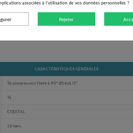
implications associées à l'utilisation de vos données personnelles ?
igurer
Rejeter
Acce
CARACTÉRISTIQUES GÉNÉRALES
Té compression fileté à 90° Ø16x1/2"
Té
CODITAL
16 bars