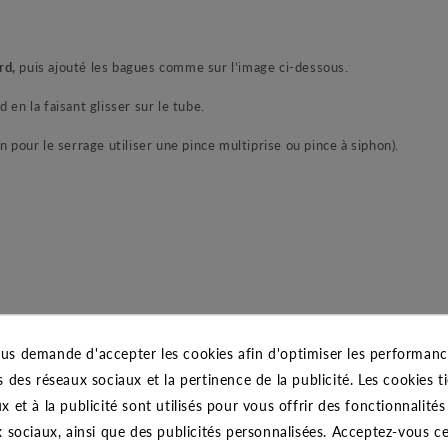
rd,
puis ajouté les bagues comme sur l’image ci-dessous.
en la faisant glisser sur le tube.
n pour le serrage utiliser une pince multiprise ou pince à siphon).
us demande d'accepter les cookies afin d'optimiser les performance
s des réseaux sociaux et la pertinence de la publicité. Les cookies ti
x et à la publicité sont utilisés pour vous offrir des fonctionnalité
x sociaux, ainsi que des publicités personnalisées. Acceptez-vous c