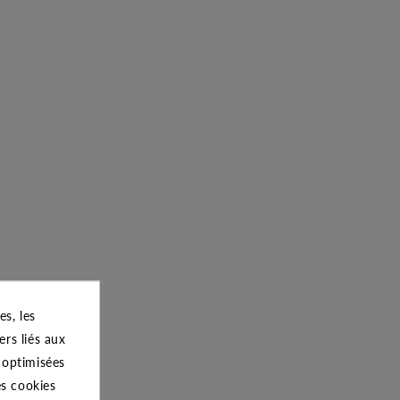
s, les
ers liés aux
s optimisées
es cookies