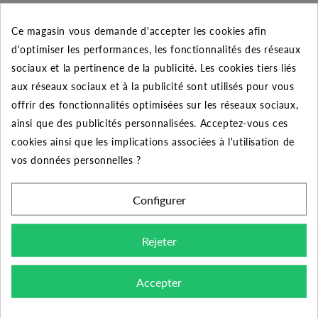
tube PE diamètre 20 mm extérieur. Ce raccord
plastique en polypropylène est certifié ACS. Pour une
Ce magasin vous demande d'accepter les cookies afin
application jusqu’à 16 bars ce raccord convient
d'optimiser les performances, les fonctionnalités des réseaux
parfaitement à une installation de pompage ou encore
sociaux et la pertinence de la publicité. Les cookies tiers liés
d’arrosage automatique enterré. Dans sa conception le
aux réseaux sociaux et à la publicité sont utilisés pour vous
raccord est composé d’un joint torique lubrifié pour une
offrir des fonctionnalités optimisées sur les réseaux sociaux,
étanchéité parfaite. Ensuite nous retrouvons une bague
ainsi que des publicités personnalisées. Acceptez-vous ces
de blocage de joint afin de ne pas le perdre lors du
cookies ainsi que les implications associées à l'utilisation de
montage et démontage du raccord. Une bague de
vos données personnelles ?
blocage en POM blanc permettant de maintenir le tube.
Et enfin une bague de serrage ergonomique qui à pour
Configurer
but de refermer et maintenir l’ensemble.
Rejeter
Conseil de montage :
Accepter
Pour bien monter ce raccord voici une procédure
simple,